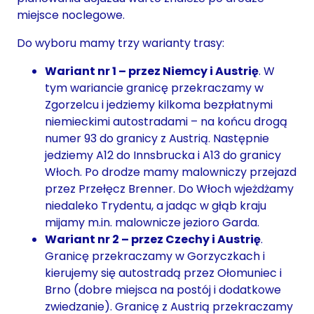
miejsce noclegowe.
Do wyboru mamy trzy warianty trasy:
Wariant nr 1 – przez Niemcy i Austrię
. W
tym wariancie granicę przekraczamy w
Zgorzelcu i jedziemy kilkoma bezpłatnymi
niemieckimi autostradami – na końcu drogą
numer 93 do granicy z Austrią. Następnie
jedziemy A12 do Innsbrucka i A13 do granicy
Włoch. Po drodze mamy malowniczy przejazd
przez Przełęcz Brenner. Do Włoch wjeżdżamy
niedaleko Trydentu, a jadąc w głąb kraju
mijamy m.in. malownicze jezioro Garda.
Wariant nr 2 – przez Czechy i Austrię
.
Granicę przekraczamy w Gorzyczkach i
kierujemy się autostradą przez Ołomuniec i
Brno (dobre miejsca na postój i dodatkowe
zwiedzanie). Granicę z Austrią przekraczamy