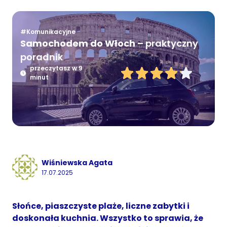
#Komunikacyjne
Samochodem do Włoch
– praktyczny
poradnik
przeczytasz w 9
minut
Wiśniewska Agata
17.07.2025
Słońce, piaszczyste plaże, liczne zabytki i
doskonała kuchnia. Wszystko to sprawia, że