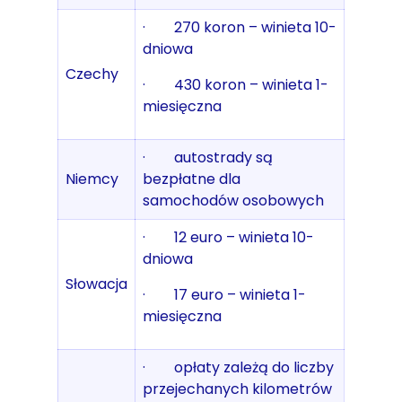
· 270 koron – winieta 10-
dniowa
Czechy
· 430 koron – winieta 1-
miesięczna
· autostrady są
Niemcy
bezpłatne dla
samochodów osobowych
· 12 euro – winieta 10-
dniowa
Słowacja
· 17 euro – winieta 1-
miesięczna
· opłaty zależą do liczby
przejechanych kilometrów