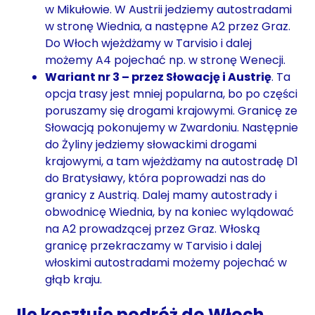
w Mikułowie. W Austrii jedziemy autostradami
w stronę Wiednia, a następne A2 przez Graz.
Do Włoch wjeżdżamy w Tarvisio i dalej
możemy A4 pojechać np. w stronę Wenecji.
Wariant nr 3 – przez Słowację i Austrię
. Ta
opcja trasy jest mniej popularna, bo po części
poruszamy się drogami krajowymi. Granicę ze
Słowacją pokonujemy w Zwardoniu. Następnie
do Żyliny jedziemy słowackimi drogami
krajowymi, a tam wjeżdżamy na autostradę D1
do Bratysławy, która poprowadzi nas do
granicy z Austrią. Dalej mamy autostrady i
obwodnicę Wiednia, by na koniec wylądować
na A2 prowadzącej przez Graz. Włoską
granicę przekraczamy w Tarvisio i dalej
włoskimi autostradami możemy pojechać w
głąb kraju.
Ile kosztuje podróż do Włoch