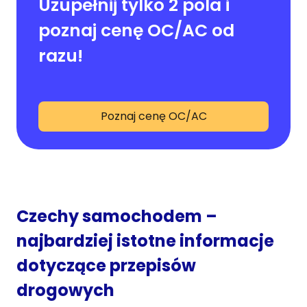
Uzupełnij tylko 2 pola i
poznaj cenę OC/AC od
razu!
Poznaj cenę OC/AC
Czechy samochodem –
najbardziej istotne informacje
dotyczące przepisów
drogowych