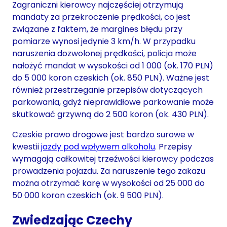
Zagraniczni kierowcy najczęściej otrzymują
mandaty za przekroczenie prędkości, co jest
związane z faktem, że margines błędu przy
pomiarze wynosi jedynie 3 km/h. W przypadku
naruszenia dozwolonej prędkości, policja może
nałożyć mandat w wysokości od 1 000 (ok. 170 PLN)
do 5 000 koron czeskich (ok. 850 PLN). Ważne jest
również przestrzeganie przepisów dotyczących
parkowania, gdyż nieprawidłowe parkowanie może
skutkować grzywną do 2 500 koron (ok. 430 PLN).
Czeskie prawo drogowe jest bardzo surowe w
kwestii
jazdy pod wpływem alkoholu
. Przepisy
wymagają całkowitej trzeźwości kierowcy podczas
prowadzenia pojazdu. Za naruszenie tego zakazu
można otrzymać karę w wysokości od 25 000 do
50 000 koron czeskich (ok. 9 500 PLN).
Zwiedzając Czechy