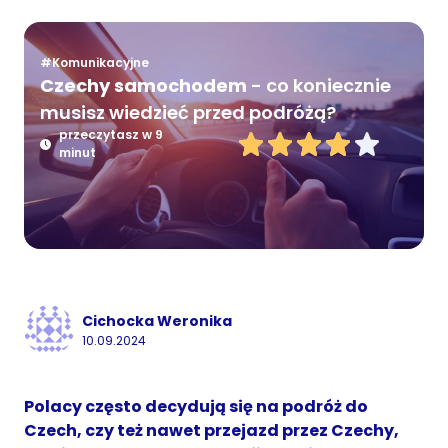
#Komunikacyjne
Czechy samochodem
- co koniecznie
musisz wiedzieć przed podróżą?
przeczytasz w 9
minut
Cichocka Weronika
10.09.2024
Polacy często decydują się na podróż do
Czech, czy też nawet przejazd przez Czechy,