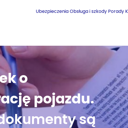
Ubezpieczenia
Obsługa i szkody
Porady
K
ek o
rację pojazdu.
 dokumenty są