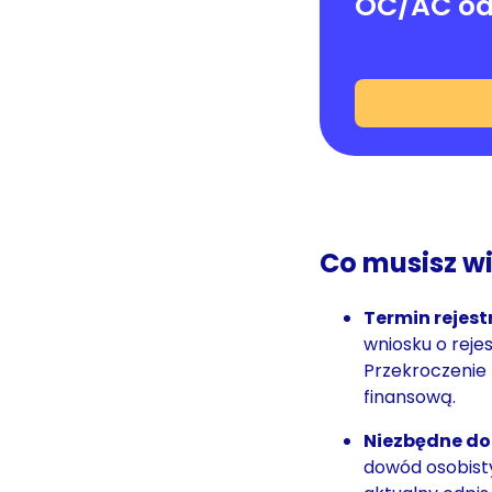
OC/AC od
Co musisz w
Termin rejest
wniosku o reje
Przekroczenie
finansową.
Niezbędne d
dowód osobisty