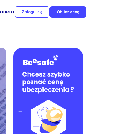
ariera
Zaloguj się
Oblicz cenę