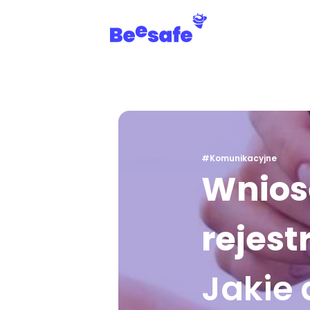
#Komunikacyjne
Wnios
rejest
Jakie