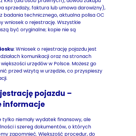
 z KRS (dla osób prawnych), dowód zakupu
a sprzedaży, faktura lub umowa darowizny),
z badania technicznego, aktualna polisa OC
y wniosek o rejestrację. Wszystkie
ą być oryginalne; kopie nie są
iosku
: Wniosek o rejestrację pojazdu jest
działach komunikacji oraz na stronach
większości urzędów w Polsce. Możesz go
nić przed wizytą w urzędzie, co przyspieszy
cji.
jestrację pojazdu –
 informacje
e tylko niemały wydatek finansowy, ale
lności i szereg dokumentów, o których
emy zapomnieć. Większość procedur, do