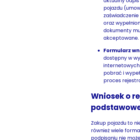
aktualny odpis
pojazdu (umow
zaświadczenie 
oraz wypełnion
dokumenty musz
akceptowane. ​
Formularz wn
dostępny w wy
internetowych 
pobrać i wypeł
proces rejestra
Wniosek o re
podstawowe
Zakup pojazdu to ni
również wiele forma
podpisaniu nie moż