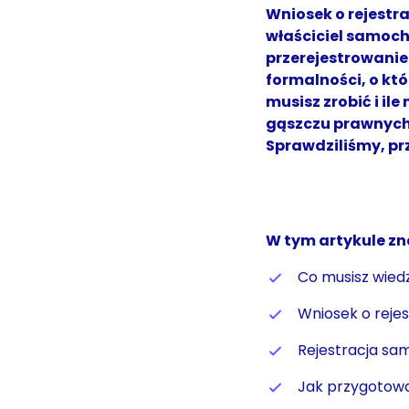
Wniosek o rejestr
właściciel samoch
przerejestrowani
formalności, o kt
musisz zrobić i il
gąszczu prawnych
Sprawdziliśmy, pr
W tym artykule zn
Co musisz wied
Wniosek o reje
Rejestracja sa
Jak przygotowac