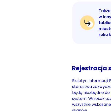
Także
w inn
tabli
miast
roku 
Rejestracja 
Biuletyn Informacji 
starostwa zazwyczaj
będą niezbędne do 
system. Wniosek uzu
wszystkie wskazane 
skanów.