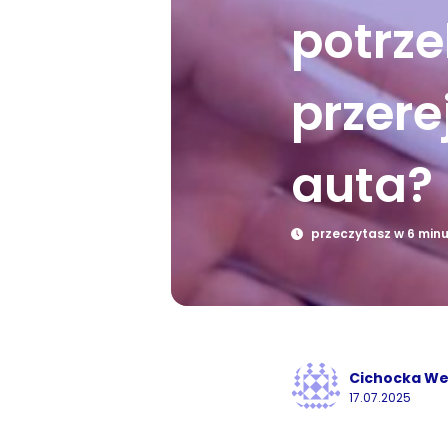
potrz
przere
auta?
przeczytasz w 6 min
Cichocka We
17.07.2025