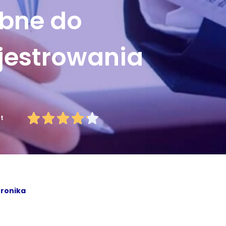
ebne do
jestrowania
ut
ronika