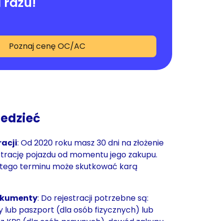
 razu!
Poznaj cenę OC/AC
iedzieć
racji
: Od 2020 roku masz 30 dni na złożenie
strację pojazdu od momentu jego zakupu.
 tego terminu może skutkować karą
okumenty
: Do rejestracji potrzebne są:
 lub paszport (dla osób fizycznych) lub