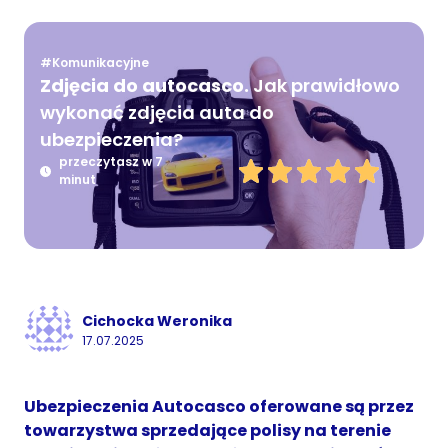
#Komunikacyjne
Zdjęcia do autocasco.
Jak prawidłowo
wykonać zdjęcia auta do
ubezpieczenia?
przeczytasz w 7
minut
Cichocka Weronika
17.07.2025
Ubezpieczenia Autocasco oferowane są przez
towarzystwa sprzedające polisy na terenie