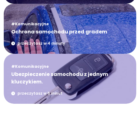
#Komunikacyjne
Ochrona samochodu przed gradem
przeczytasz w 4 minuty
#Komunikacyjne
Ubezpieczenie samochodu z jednym
kluczykiem.
przeczytasz w 5 minut