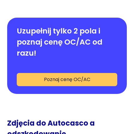
Uzupełnij tylko 2 pola i
poznaj cenę OC/AC od
razu!
Poznaj cenę OC/AC
Zdjęcia do Autocasco a
odszkodowanie