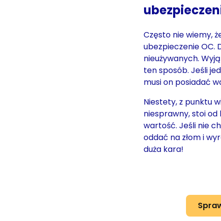
ubezpieczen
Często nie wiemy, ż
ubezpieczenie OC. 
nieużywanych. Wyją
ten sposób. Jeśli j
musi on posiadać w
Niestety, z punktu w
niesprawny, stoi od 
wartość. Jeśli nie 
oddać na złom i wy
duża kara!
Spraw