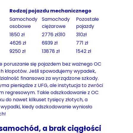
Rodzaj pojazdu mechanicznego
Samochody
Samochody
Pozostałe
osobowe
ciężarowe
pojazdy
1850 zł
2776 zł310
310zł
4626 zł
6939 zł
771 zł
9250 zł
13878 zł
1542 zł
że poruszanie się pojazdem bez ważnego OC
h kłopotów. Jeśli spowodujemy wypadek,
zialność finansowa za wyrządzone szkody.
a pieniądze z UFG, ale instytucja to zwróci
iem regresowym. Takie odszkodowanie z OC
u do nawet kilkuset tysięcy złotych, a
ż wypadki, kiedy odszkodowanie wyniosło
ych!
samochód, a brak ciągłości