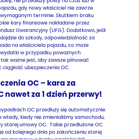
dkę, nie przedłuży polisy na czas lub w
jazdu, gdy nowy właściciel nie zawrze
wymaganym terminie. Skutkiem braku
okie kary finansowe nakładane przez
ndusz Gwarancyjny (UFG). Dodatkowo, jeśli
dojdzie do szkody, odpowiedzialność za
ada na właściciela pojazdu, co może
wydatki w przypadku poważnych
tak ważne jest, aby zawsze pilnować
ć ciągłość ubezpieczenia OC.
czenia OC – kara za
 nawet za 1 dzień przerwy!
ypadkach OC przedłuży się automatycznie.
ze wtedy, kiedy nie zmienialiśmy samochodu,
my starej umowy OC. Takie przedłużone OC
e od kolejnego dnia po zakończeniu starej