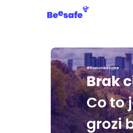
#Komunikacyjne
Brak c
Co to 
grozi 