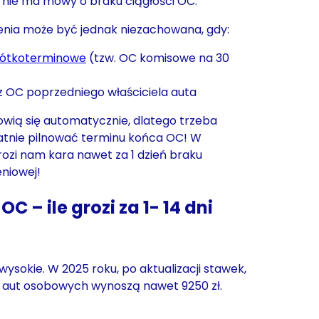
cji nie ma mowy o braku ciągłości OC.
enia może być jednak niezachowana, gdy:
rótkoterminowe
(tzw. OC komisowe na 30
z OC poprzedniego właściciela auta
nowią się automatycznie, dlatego trzeba
latnie pilnować terminu końca OC! W
ozi nam kara nawet za 1 dzień braku
niowej!
OC – ile grozi za 1- 14 dni
wysokie. W 2025 roku, po aktualizacji stawek,
y aut osobowych wynoszą nawet 9250 zł.