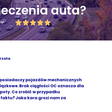
ieczenia auta?
uty
rzata
 posiadaczy pojazdów mechanicznych
wiązkowe. Brak ciągłości OC oznacza dla
opoty. Co zrobić w przypadku
 faktu? Jaka kara grozi nam za