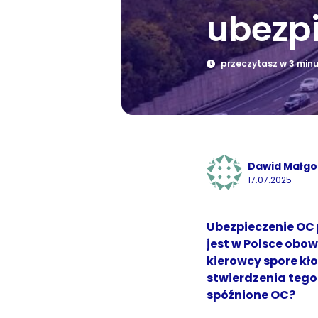
ubezp
przeczytasz w 3 min
Dawid Małgo
17.07.2025
Ubezpieczenie OC
jest w Polsce obo
kierowcy spore kł
stwierdzenia tego
spóźnione OC?