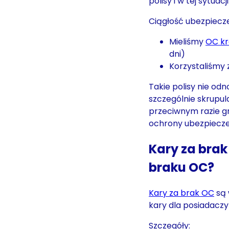
polisy i w tej sytua
Ciągłość ubezpiecz
Mieliśmy
OC k
dni)
Korzystaliśmy 
Takie polisy nie od
szczególnie skrupu
przeciwnym razie gr
ochrony ubezpiecze
Kary za brak 
braku OC?
Kary za brak OC
są 
kary dla posiadacz
Szczegóły: