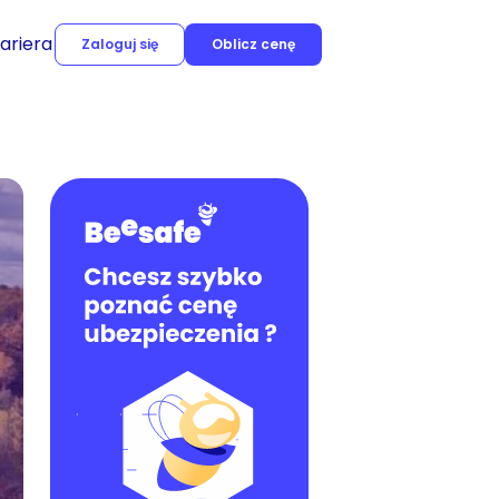
ariera
Zaloguj się
Oblicz cenę