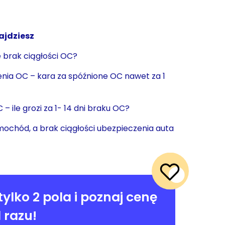
ajdziesz
 brak ciągłości OC?
nia OC – kara za spóźnione OC nawet za 1
 – ile grozi za 1- 14 dni braku OC?
ochód, a brak ciągłości ubezpieczenia auta
tylko 2 pola i poznaj cenę
 razu!