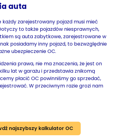
ia auta
e każdy zarejestrowany pojazd musi mieć
Dotyczy to także pojazdów niesprawnych,
tkiem są auta zabytkowe, zarejestrowane w
ednak posiadamy inny pojazd, to bezwzględnie
ażne ubezpieczenie OC.
idzenia prawa, nie ma znaczenia, że jest on
kilku lat w garażu i przedstawia znikomą
chcemy płacić OC powinniśmy go sprzedać,
rejestrować. W przeciwnym razie grozi nam
dź najszybszy kalkulator OC