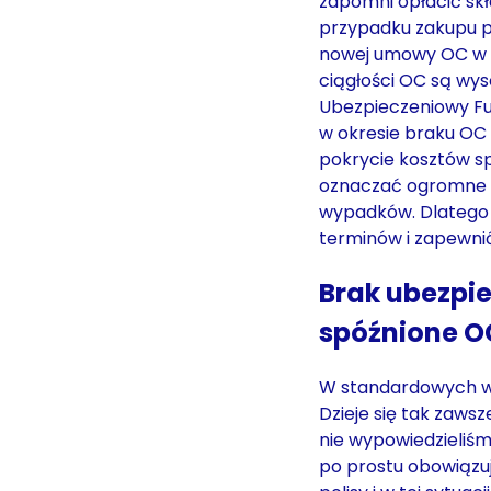
zapomni opłacić skła
przypadku zakupu po
nowej umowy OC w 
ciągłości OC są wys
Ubezpieczeniowy Fu
w okresie braku OC 
pokrycie kosztów sp
oznaczać ogromne 
wypadków. Dlatego 
terminów i zapewni
Brak ubezpie
spóźnione OC
W standardowych w
Dzieje się tak zaws
nie wypowiedzieliś
po prostu obowiązuj