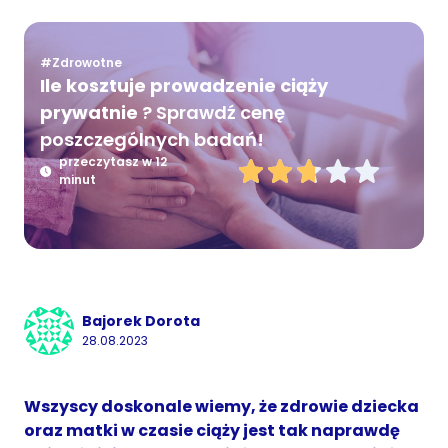
#Zdrowotne
Ile kosztuje prowadzenie ciąży
prywatnie
? Sprawdź cenę
poszczególnych badań!
przeczytasz w 12
minut
Bajorek Dorota
28.08.2023
Wszyscy doskonale wiemy, że zdrowie dziecka
oraz matki w czasie ciąży jest tak naprawdę