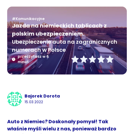
#Komunikacyjne
Jazda na niemieckich tablicach z
polskim ubezpieczeniem.
Ubezpieczenie auta na zagranicznych
numerach w Polsce
przeczytasz w 6
minut
Bajorek Dorota
15.03.2022
Auto z Niemiec? Doskonały pomysł! Tak
właśnie myśli wielu z nas, ponieważ bardzo