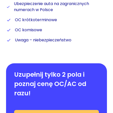
Ubezpieczenie auta na zagranicznych
numerach w Polsce
OC krótkoterminowe
OC komisowe
Uwaga – niebezpieczeństwo
Uzupełnij tylko 2 pola i
poznaj cenę OC/AC od
razu!