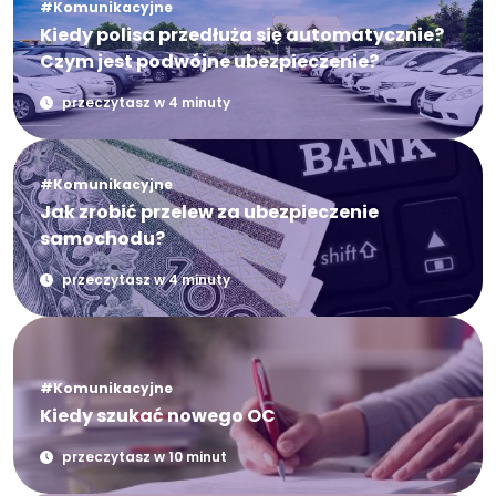
#Komunikacyjne
Kiedy polisa przedłuża się automatycznie?
Czym jest podwójne ubezpieczenie?
przeczytasz w 4 minuty
#Komunikacyjne
Jak zrobić przelew za ubezpieczenie
samochodu?
przeczytasz w 4 minuty
#Komunikacyjne
Kiedy szukać nowego OC
przeczytasz w 10 minut