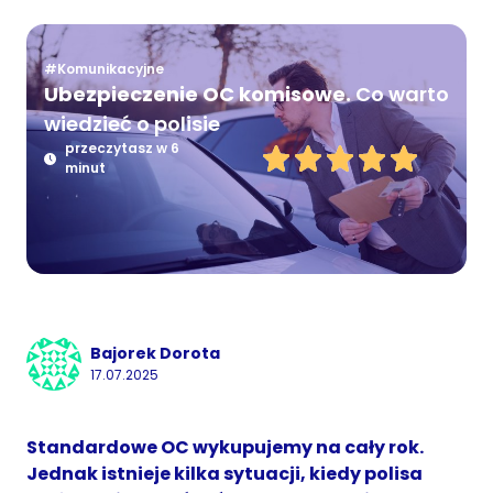
#Komunikacyjne
Ubezpieczenie OC komisowe.
Co warto
wiedzieć o polisie
przeczytasz w 6
minut
Bajorek Dorota
17.07.2025
Standardowe OC wykupujemy na cały rok.
Jednak istnieje kilka sytuacji, kiedy polisa