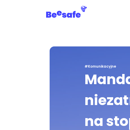
#Komunikacyjne
Manda
niezat
na sto