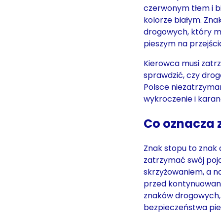
czerwonym tłem i bi
kolorze białym. Zna
drogowych, który m
pieszym na przejści
Kierowca musi zatr
sprawdzić, czy dro
Polsce niezatrzyman
wykroczenie i kara
Co oznacza 
Znak stopu to znak 
zatrzymać swój poja
skrzyżowaniem, a na
przed kontynuowanie
znaków drogowych, 
bezpieczeństwa pies