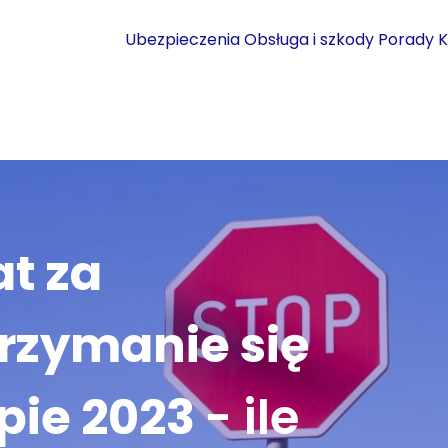
Ubezpieczenia
Obsługa i szkody
Porady
K
t za
rzymanie się
pie 2023
- ile