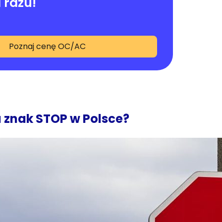
 razu!
Poznaj cenę OC/AC
 znak STOP w Polsce?