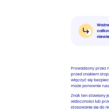
Ważne
całko
niewie
Prowadzony przez n
przed znakiem stop
włączyć się bezpiec
może ponownie rusz
Znak ten stawiany j
widoczności lub prz
stosowanie się do n