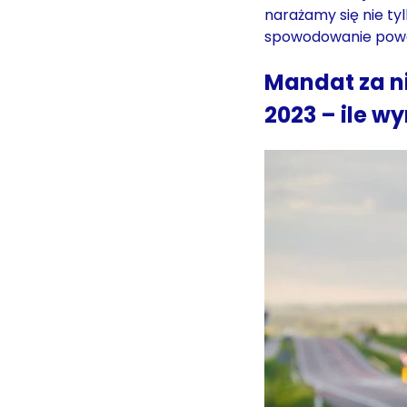
narażamy się nie ty
spowodowanie pow
Mandat za ni
2023 – ile w