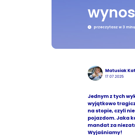
wynos
przeczytasz w 3 min
Matusiak Ka
17.07.2025
Jednym z tych wyk
wyjątkowo tragicz
na stopie, czyli n
pojazdom. Jaka ka
mandat za niezatr
Wyjaśniamy!