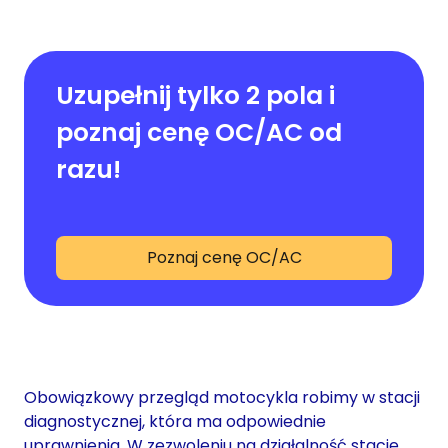
Uzupełnij tylko 2 pola i
poznaj cenę OC/AC od
razu!
Poznaj cenę OC/AC
Obowiązkowy przegląd motocykla robimy w stacji
diagnostycznej, która ma odpowiednie
uprawnienia. W zezwoleniu na działalność stacje