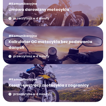
#Komunikacyjne
Umowa darowizny motocykla
przeczytasz w 4 minuty
#Komunikacyjne
Kalkulator OC motocykla bez podawania
danych
przeczytasz w 4 minuty
#Komunikacyjne
Koszt rejestracji motocykla z zagranicy
przeczytasz w 4 minuty