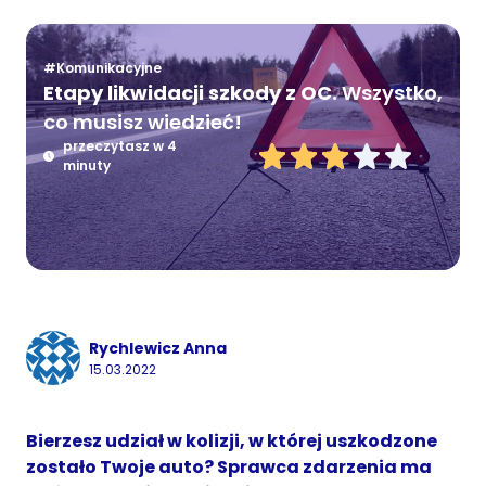
#Komunikacyjne
Etapy likwidacji szkody z OC.
Wszystko,
co musisz wiedzieć!
przeczytasz w 4
minuty
Rychlewicz Anna
15.03.2022
Bierzesz udział w kolizji, w której uszkodzone
zostało Twoje auto? Sprawca zdarzenia ma