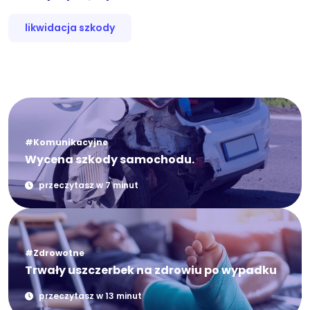
likwidacja szkody
#Komunikacyjne
Wycena szkody samochodu.
przeczytasz w 7 minut
#Zdrowotne
Trwały uszczerbek na zdrowiu po wypadku
przeczytasz w 13 minut