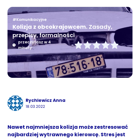
#Komunikacyjne
Kolizja z obcokrajowcem.
Zasady,
przepisy, formalności
przeczytasz w 4
minuty
Rychlewicz Anna
18.03.2022
Nawet najmniejsza kolizja może zestresować
najbardziej wytrawnego kierowcę. Stres jest