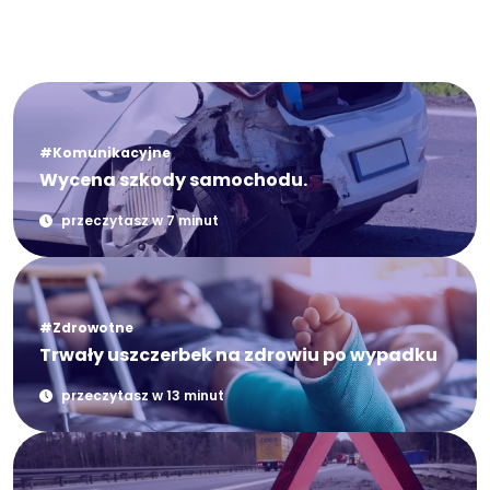
#Komunikacyjne
Wycena szkody samochodu.
przeczytasz w 7 minut
#Zdrowotne
Trwały uszczerbek na zdrowiu po wypadku
przeczytasz w 13 minut