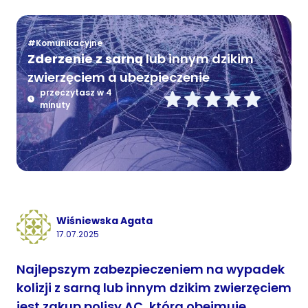
#Komunikacyjne
Zderzenie z sarną
lub innym dzikim
zwierzęciem a ubezpieczenie
przeczytasz w 4
minuty
Wiśniewska Agata
17.07.2025
Najlepszym zabezpieczeniem na wypadek
kolizji z sarną lub innym dzikim zwierzęciem
jest zakup polisy AC, która obejmuje