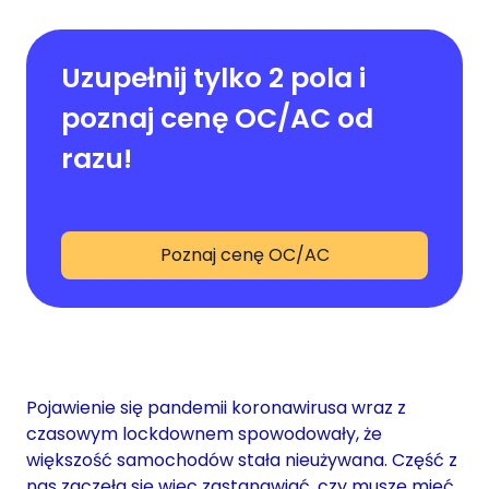
Uzupełnij tylko 2 pola i
poznaj cenę OC/AC od
razu!
Poznaj cenę OC/AC
Pojawienie się pandemii koronawirusa wraz z
czasowym lockdownem spowodowały, że
większość samochodów stała nieużywana. Część z
nas zaczęła się więc zastanawiać, czy muszę mieć