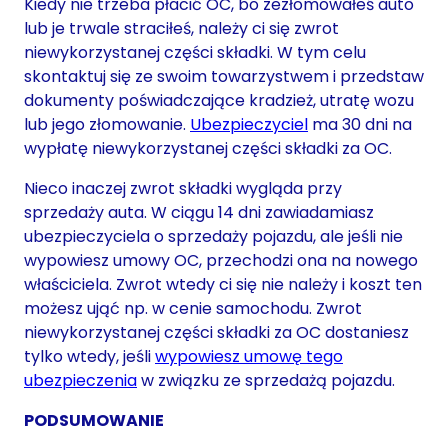
Kiedy nie trzeba płacić OC, bo zezłomowałeś auto
lub je trwale straciłeś, należy ci się zwrot
niewykorzystanej części składki. W tym celu
skontaktuj się ze swoim towarzystwem i przedstaw
dokumenty poświadczające kradzież, utratę wozu
lub jego złomowanie.
Ubezpieczyciel
ma 30 dni na
wypłatę niewykorzystanej części składki za OC.
Nieco inaczej zwrot składki wygląda przy
sprzedaży auta. W ciągu 14 dni zawiadamiasz
ubezpieczyciela o sprzedaży pojazdu, ale jeśli nie
wypowiesz umowy OC, przechodzi ona na nowego
właściciela. Zwrot wtedy ci się nie należy i koszt ten
możesz ująć np. w cenie samochodu. Zwrot
niewykorzystanej części składki za OC dostaniesz
tylko wtedy, jeśli
wypowiesz umowę tego
ubezpieczenia
w związku ze sprzedażą pojazdu.
PODSUMOWANIE