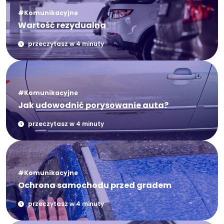
#Komunikacyjne
Wartość rezydualna
przeczytasz w 4 minuty
#Komunikacyjne
Jak udowodnić porysowanie auta?
przeczytasz w 4 minuty
#Komunikacyjne
Ochrona samochodu przed gradem
przeczytasz w 4 minuty